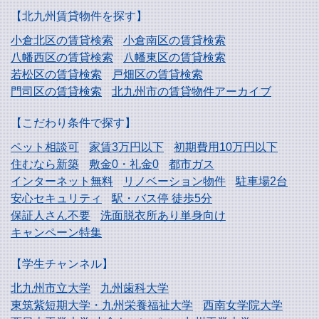
【北九州賃貸物件を探す】
小倉北区の賃貸検索
小倉南区の賃貸検索
八幡西区の賃貸検索
八幡東区の賃貸検索
若松区の賃貸検索
戸畑区の賃貸検索
門司区の賃貸検索
北九州市の賃貸物件アーカイブ
【こだわり条件で探す】
ペット相談可
家賃3万円以下
初期費用10万円以下
住むなら新築
敷金0・礼金0
都市ガス
インターネット無料
リノベーション物件
駐車場2台
安心セキュリティ
駅・バス停 徒歩5分
保証人さん不要
洗面脱衣所あり単身向け
キャンペーン特集
【学生チャンネル】
北九州市立大学
九州歯科大学
東筑紫短期大学・
九州栄養福祉大学
西南女学院大学