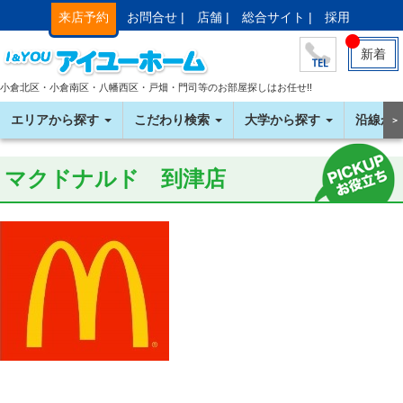
来店予約
お問合せ |
店舗 |
総合サイト |
採用
新着
小倉北区・小倉南区・八幡西区・戸畑・門司等のお部屋探しはお任せ!!
エリアから探す
こだわり検索
大学から探す
沿線か
＞
マクドナルド 到津店