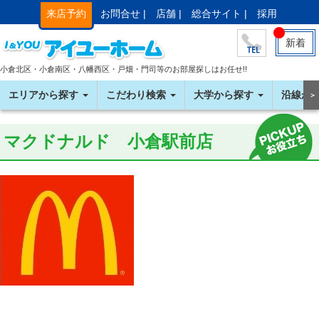
来店予約
お問合せ |
店舗 |
総合サイト |
採用
新着
小倉北区・小倉南区・八幡西区・戸畑・門司等のお部屋探しはお任せ!!
エリアから探す
こだわり検索
大学から探す
沿線か
＞
マクドナルド 小倉駅前店