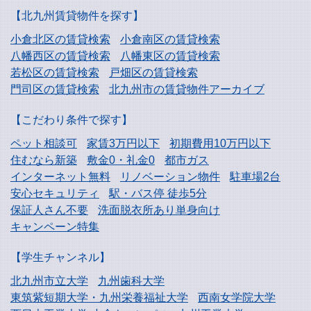
【北九州賃貸物件を探す】
小倉北区の賃貸検索
小倉南区の賃貸検索
八幡西区の賃貸検索
八幡東区の賃貸検索
若松区の賃貸検索
戸畑区の賃貸検索
門司区の賃貸検索
北九州市の賃貸物件アーカイブ
【こだわり条件で探す】
ペット相談可
家賃3万円以下
初期費用10万円以下
住むなら新築
敷金0・礼金0
都市ガス
インターネット無料
リノベーション物件
駐車場2台
安心セキュリティ
駅・バス停 徒歩5分
保証人さん不要
洗面脱衣所あり単身向け
キャンペーン特集
【学生チャンネル】
北九州市立大学
九州歯科大学
東筑紫短期大学・
九州栄養福祉大学
西南女学院大学