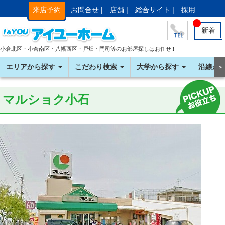
来店予約
お問合せ |
店舗 |
総合サイト |
採用
新着
小倉北区・小倉南区・八幡西区・戸畑・門司等のお部屋探しはお任せ!!
エリアから探す
こだわり検索
大学から探す
沿線か
＞
マルショク小石