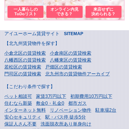
一人暮らしの
オンライン内見
来店せずに
ToDoリスト
できる？
決められる？
アイユーホーム賃貸サイト
SITEMAP
【北九州賃貸物件を探す】
小倉北区の賃貸検索
小倉南区の賃貸検索
八幡西区の賃貸検索
八幡東区の賃貸検索
若松区の賃貸検索
戸畑区の賃貸検索
門司区の賃貸検索
北九州市の賃貸物件アーカイブ
【こだわり条件で探す】
ペット相談可
家賃3万円以下
初期費用10万円以下
住むなら新築
敷金0・礼金0
都市ガス
インターネット無料
リノベーション物件
駐車場2台
安心セキュリティ
駅・バス停 徒歩5分
保証人さん不要
洗面脱衣所あり単身向け