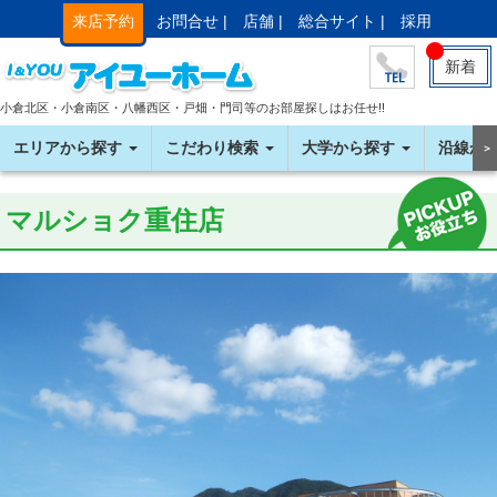
来店予約
お問合せ |
店舗 |
総合サイト |
採用
新着
小倉北区・小倉南区・八幡西区・戸畑・門司等のお部屋探しはお任せ!!
エリアから探す
こだわり検索
大学から探す
沿線か
＞
マルショク重住店