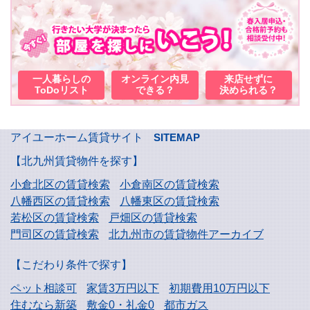
一人暮らしの
オンライン内見
来店せずに
ToDoリスト
できる？
決められる？
アイユーホーム賃貸サイト
SITEMAP
【北九州賃貸物件を探す】
小倉北区の賃貸検索
小倉南区の賃貸検索
八幡西区の賃貸検索
八幡東区の賃貸検索
若松区の賃貸検索
戸畑区の賃貸検索
門司区の賃貸検索
北九州市の賃貸物件アーカイブ
【こだわり条件で探す】
ペット相談可
家賃3万円以下
初期費用10万円以下
住むなら新築
敷金0・礼金0
都市ガス