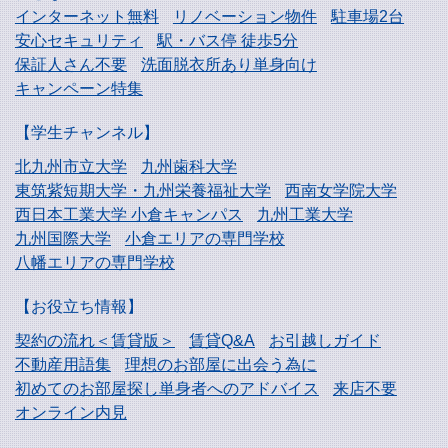
インターネット無料
リノベーション物件
駐車場2台
安心セキュリティ
駅・バス停 徒歩5分
保証人さん不要
洗面脱衣所あり単身向け
キャンペーン特集
【学生チャンネル】
北九州市立大学
九州歯科大学
東筑紫短期大学・
九州栄養福祉大学
西南女学院大学
西日本工業大学
小倉キャンパス
九州工業大学
九州国際大学
小倉エリアの専門学校
八幡エリアの専門学校
【お役立ち情報】
契約の流れ＜賃貸版＞
賃貸Q&A
お引越しガイド
不動産用語集
理想のお部屋に出会う為に
初めてのお部屋探し
単身者へのアドバイス
来店不要
オンライン内見