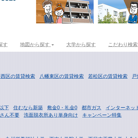
探す
地図から探す
大学から探す
こだわり検索
幡西区の賃貸検索
八幡東区の賃貸検索
若松区の賃貸検索
戸
以下
住むなら新築
敷金0・礼金0
都市ガス
インターネッ
さん不要
洗面脱衣所あり単身向け
キャンペーン特集