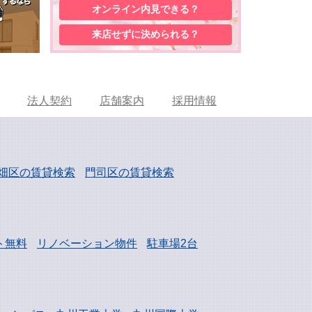
オンライン内見
できる？
来店せずに
決められる？
法人契約
店舗案内
採用情報
畑区の賃貸検索
門司区の賃貸検索
ト無料
リノベーション物件
駐車場2台