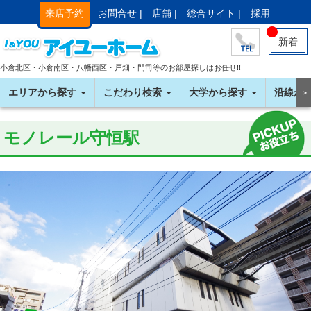
来店予約
お問合せ |
店舗 |
総合サイト |
採用
新着
小倉北区・小倉南区・八幡西区・戸畑・門司等のお部屋探しはお任せ!!
エリアから探す
こだわり検索
大学から探す
沿線か
＞
モノレール守恒駅