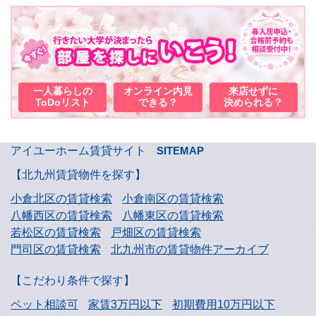
一人暮らしの
オンライン内見
来店せずに
ToDoリスト
できる？
決められる？
アイユーホーム賃貸サイト
SITEMAP
【北九州賃貸物件を探す】
小倉北区の賃貸検索
小倉南区の賃貸検索
八幡西区の賃貸検索
八幡東区の賃貸検索
若松区の賃貸検索
戸畑区の賃貸検索
門司区の賃貸検索
北九州市の賃貸物件アーカイブ
【こだわり条件で探す】
ペット相談可
家賃3万円以下
初期費用10万円以下