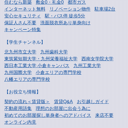
住むなら新築
敷金0・礼金0
都市ガス
インターネット無料
リノベーション物件
駐車場2台
安心セキュリティ
駅・バス停 徒歩5分
保証人さん不要
洗面脱衣所あり単身向け
キャンペーン特集
【学生チャンネル】
北九州市立大学
九州歯科大学
東筑紫短期大学・
九州栄養福祉大学
西南女学院大学
西日本工業大学
小倉キャンパス
九州工業大学
九州国際大学
小倉エリアの専門学校
八幡エリアの専門学校
【お役立ち情報】
契約の流れ＜賃貸版＞
賃貸Q&A
お引越しガイド
不動産用語集
理想のお部屋に出会う為に
初めてのお部屋探し
単身者へのアドバイス
来店不要
オンライン内見