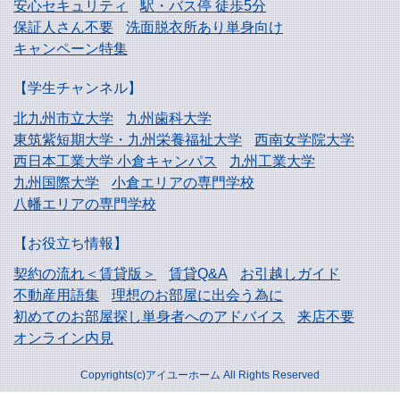
安心セキュリティ
駅・バス停 徒歩5分
保証人さん不要
洗面脱衣所あり単身向け
キャンペーン特集
【学生チャンネル】
北九州市立大学
九州歯科大学
東筑紫短期大学・
九州栄養福祉大学
西南女学院大学
西日本工業大学
小倉キャンパス
九州工業大学
九州国際大学
小倉エリアの専門学校
八幡エリアの専門学校
【お役立ち情報】
契約の流れ＜賃貸版＞
賃貸Q&A
お引越しガイド
不動産用語集
理想のお部屋に出会う為に
初めてのお部屋探し
単身者へのアドバイス
来店不要
オンライン内見
Copyrights(c)アイユーホーム All Rights Reserved