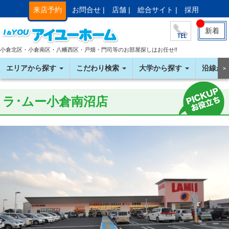
来店予約
お問合せ |
店舗 |
総合サイト |
採用
新着
小倉北区・小倉南区・八幡西区・戸畑・門司等のお部屋探しはお任せ!!
エリアから探す
こだわり検索
大学から探す
沿線か
＞
ラ･ムー小倉南沼店