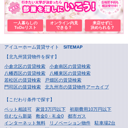
一人暮らしの
オンライン内見
来店せずに
ToDoリスト
できる？
決められる？
アイユーホーム賃貸サイト
SITEMAP
【北九州賃貸物件を探す】
小倉北区の賃貸検索
小倉南区の賃貸検索
八幡西区の賃貸検索
八幡東区の賃貸検索
若松区の賃貸検索
戸畑区の賃貸検索
門司区の賃貸検索
北九州市の賃貸物件アーカイブ
【こだわり条件で探す】
ペット相談可
家賃3万円以下
初期費用10万円以下
住むなら新築
敷金0・礼金0
都市ガス
インターネット無料
リノベーション物件
駐車場2台