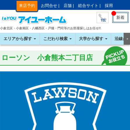
来店予約
お問合せ |
店舗 |
総合サイト |
採用
新着
小倉北区・小倉南区・八幡西区・戸畑・門司等のお部屋探しはお任せ!!
エリアから探す
こだわり検索
大学から探す
沿線か
＞
ローソン 小倉熊本二丁目店