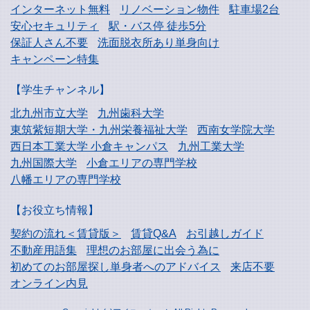
インターネット無料
リノベーション物件
駐車場2台
安心セキュリティ
駅・バス停 徒歩5分
保証人さん不要
洗面脱衣所あり単身向け
キャンペーン特集
【学生チャンネル】
北九州市立大学
九州歯科大学
東筑紫短期大学・
九州栄養福祉大学
西南女学院大学
西日本工業大学
小倉キャンパス
九州工業大学
九州国際大学
小倉エリアの専門学校
八幡エリアの専門学校
【お役立ち情報】
契約の流れ＜賃貸版＞
賃貸Q&A
お引越しガイド
不動産用語集
理想のお部屋に出会う為に
初めてのお部屋探し
単身者へのアドバイス
来店不要
オンライン内見