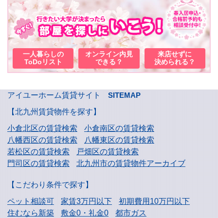
一人暮らしの
オンライン内見
来店せずに
ToDoリスト
できる？
決められる？
アイユーホーム賃貸サイト
SITEMAP
【北九州賃貸物件を探す】
小倉北区の賃貸検索
小倉南区の賃貸検索
八幡西区の賃貸検索
八幡東区の賃貸検索
若松区の賃貸検索
戸畑区の賃貸検索
門司区の賃貸検索
北九州市の賃貸物件アーカイブ
【こだわり条件で探す】
ペット相談可
家賃3万円以下
初期費用10万円以下
住むなら新築
敷金0・礼金0
都市ガス