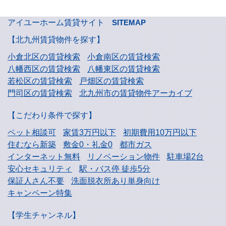
アイユーホーム賃貸サイト
SITEMAP
【北九州賃貸物件を探す】
小倉北区の賃貸検索
小倉南区の賃貸検索
八幡西区の賃貸検索
八幡東区の賃貸検索
若松区の賃貸検索
戸畑区の賃貸検索
門司区の賃貸検索
北九州市の賃貸物件アーカイブ
【こだわり条件で探す】
ペット相談可
家賃3万円以下
初期費用10万円以下
住むなら新築
敷金0・礼金0
都市ガス
インターネット無料
リノベーション物件
駐車場2台
安心セキュリティ
駅・バス停 徒歩5分
保証人さん不要
洗面脱衣所あり単身向け
キャンペーン特集
【学生チャンネル】