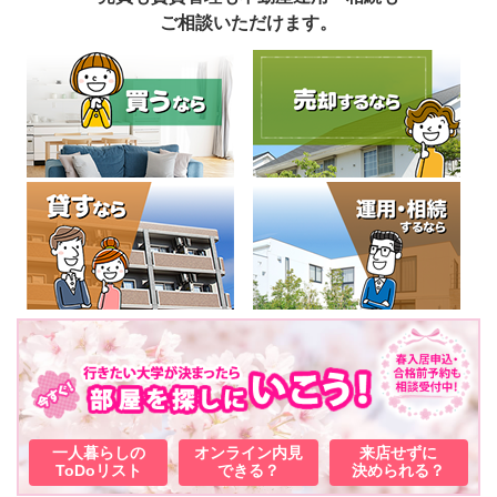
ご相談いただけます。
一人暮らしの
オンライン内見
来店せずに
ToDoリスト
できる？
決められる？