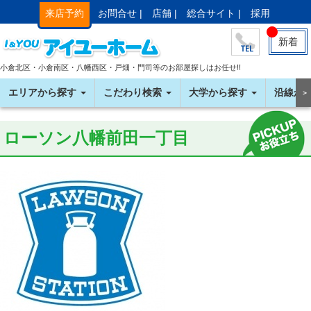
来店予約
お問合せ |
店舗 |
総合サイト |
採用
新着
小倉北区・小倉南区・八幡西区・戸畑・門司等のお部屋探しはお任せ!!
エリアから探す
こだわり検索
大学から探す
沿線か
＞
ローソン八幡前田一丁目