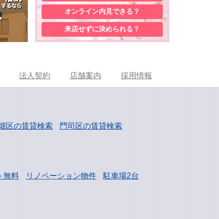
オンライン内見
できる？
来店せずに
決められる？
法人契約
店舗案内
採用情報
畑区の賃貸検索
門司区の賃貸検索
ト無料
リノベーション物件
駐車場2台