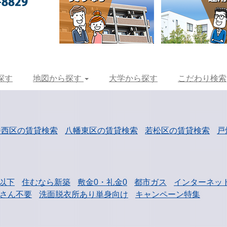
探す
地図から探す
大学から探す
こだわり検索
幡西区の賃貸検索
八幡東区の賃貸検索
若松区の賃貸検索
戸
以下
住むなら新築
敷金0・礼金0
都市ガス
インターネッ
さん不要
洗面脱衣所あり単身向け
キャンペーン特集