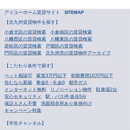
アイユーホーム賃貸サイト
SITEMAP
【北九州賃貸物件を探す】
小倉北区の賃貸検索
小倉南区の賃貸検索
八幡西区の賃貸検索
八幡東区の賃貸検索
若松区の賃貸検索
戸畑区の賃貸検索
門司区の賃貸検索
北九州市の賃貸物件アーカイブ
【こだわり条件で探す】
ペット相談可
家賃3万円以下
初期費用10万円以下
住むなら新築
敷金0・礼金0
都市ガス
インターネット無料
リノベーション物件
駐車場2台
安心セキュリティ
駅・バス停 徒歩5分
保証人さん不要
洗面脱衣所あり単身向け
キャンペーン特集
【学生チャンネル】