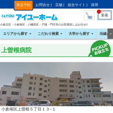
来店予約
お問合せ |
店舗 |
総合サイト |
採用
新着
小倉北区・小倉南区・八幡西区・戸畑・門司等のお部屋探しはお任せ!!
エリアから探す
こだわり検索
大学から探す
沿線か
＞
上曽根病院
小倉南区上曽根５丁目１３−１