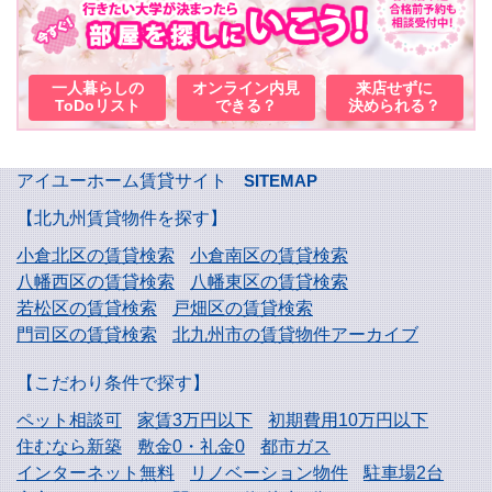
一人暮らしの
オンライン内見
来店せずに
ToDoリスト
できる？
決められる？
アイユーホーム賃貸サイト
SITEMAP
【北九州賃貸物件を探す】
小倉北区の賃貸検索
小倉南区の賃貸検索
八幡西区の賃貸検索
八幡東区の賃貸検索
若松区の賃貸検索
戸畑区の賃貸検索
門司区の賃貸検索
北九州市の賃貸物件アーカイブ
【こだわり条件で探す】
ペット相談可
家賃3万円以下
初期費用10万円以下
住むなら新築
敷金0・礼金0
都市ガス
インターネット無料
リノベーション物件
駐車場2台