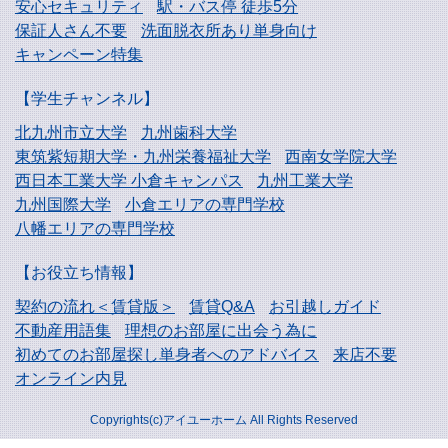
安心セキュリティ
駅・バス停 徒歩5分
保証人さん不要
洗面脱衣所あり単身向け
キャンペーン特集
【学生チャンネル】
北九州市立大学
九州歯科大学
東筑紫短期大学・
九州栄養福祉大学
西南女学院大学
西日本工業大学
小倉キャンパス
九州工業大学
九州国際大学
小倉エリアの専門学校
八幡エリアの専門学校
【お役立ち情報】
契約の流れ＜賃貸版＞
賃貸Q&A
お引越しガイド
不動産用語集
理想のお部屋に出会う為に
初めてのお部屋探し
単身者へのアドバイス
来店不要
オンライン内見
Copyrights(c)アイユーホーム All Rights Reserved