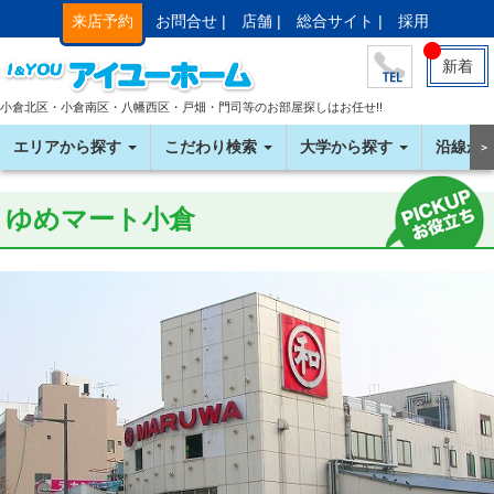
来店予約
お問合せ |
店舗 |
総合サイト |
採用
新着
小倉北区・小倉南区・八幡西区・戸畑・門司等のお部屋探しはお任せ!!
エリアから探す
こだわり検索
大学から探す
沿線か
＞
ゆめマート小倉