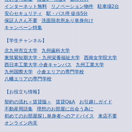
インターネット無料
リノベーション物件
駐車場2台
安心セキュリティ
駅・バス停 徒歩5分
保証人さん不要
洗面脱衣所あり単身向け
キャンペーン特集
【学生チャンネル】
北九州市立大学
九州歯科大学
東筑紫短期大学・
九州栄養福祉大学
西南女学院大学
西日本工業大学
小倉キャンパス
九州工業大学
九州国際大学
小倉エリアの専門学校
八幡エリアの専門学校
【お役立ち情報】
契約の流れ＜賃貸版＞
賃貸Q&A
お引越しガイド
不動産用語集
理想のお部屋に出会う為に
初めてのお部屋探し
単身者へのアドバイス
来店不要
オンライン内見