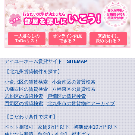
一人暮らしの
オンライン内見
来店せずに
ToDoリスト
できる？
決められる？
アイユーホーム賃貸サイト
SITEMAP
【北九州賃貸物件を探す】
小倉北区の賃貸検索
小倉南区の賃貸検索
八幡西区の賃貸検索
八幡東区の賃貸検索
若松区の賃貸検索
戸畑区の賃貸検索
門司区の賃貸検索
北九州市の賃貸物件アーカイブ
【こだわり条件で探す】
ペット相談可
家賃3万円以下
初期費用10万円以下
住むなら新築
敷金0・礼金0
都市ガス