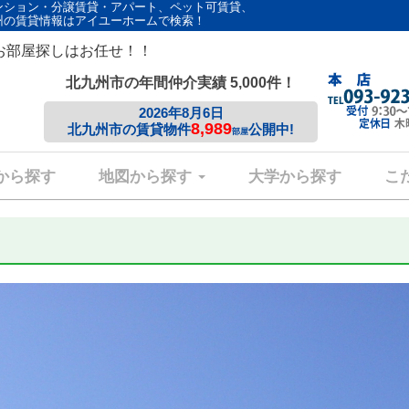
ンション・分譲賃貸・アパート、ペット可賃貸、
州の賃貸情報はアイユーホームで検索！
お部屋探しはお任せ！！
北九州市の年間仲介実績 5,000件！
2026年8月6日
8,989
北九州市の賃貸物件
公開中!
部屋
から探す
地図から探す
大学から探す
こ