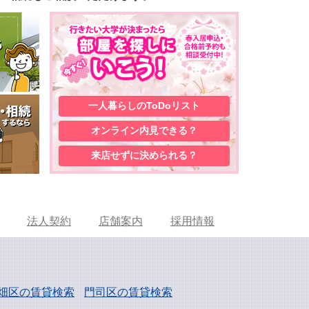
一人暮らしの
ToDoリスト
オンライン内見
できる？
来店せずに
決められる？
法人契約
店舗案内
採用情報
畑区の賃貸検索
門司区の賃貸検索