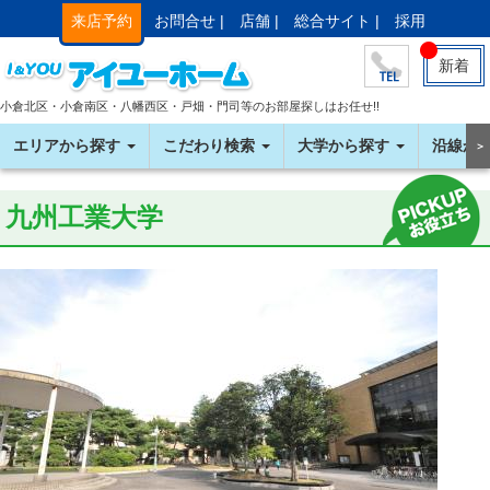
来店予約
お問合せ |
店舗 |
総合サイト |
採用
新着
小倉北区・小倉南区・八幡西区・戸畑・門司等のお部屋探しはお任せ!!
エリアから探す
こだわり検索
大学から探す
沿線か
＞
九州工業大学