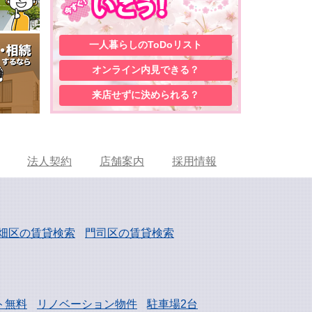
一人暮らしの
ToDoリスト
オンライン内見
できる？
来店せずに
決められる？
法人契約
店舗案内
採用情報
畑区の賃貸検索
門司区の賃貸検索
ト無料
リノベーション物件
駐車場2台