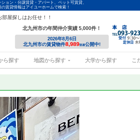
ンション・分譲賃貸・アパート、ペット可賃貸、
州の賃貸情報はアイユーホームで検索！
お部屋探しはお任せ！！
北九州市の年間仲介実績 5,000件！
2026年8月6日
8,989
北九州市の賃貸物件
公開中!
部屋
から探す
地図から探す
大学から探す
こ