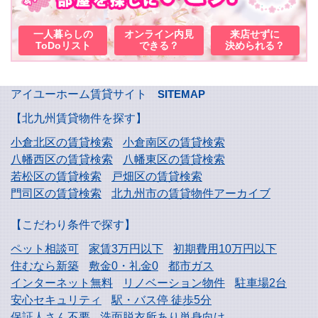
一人暮らしの
オンライン内見
来店せずに
ToDoリスト
できる？
決められる？
アイユーホーム賃貸サイト
SITEMAP
【北九州賃貸物件を探す】
小倉北区の賃貸検索
小倉南区の賃貸検索
八幡西区の賃貸検索
八幡東区の賃貸検索
若松区の賃貸検索
戸畑区の賃貸検索
門司区の賃貸検索
北九州市の賃貸物件アーカイブ
【こだわり条件で探す】
ペット相談可
家賃3万円以下
初期費用10万円以下
住むなら新築
敷金0・礼金0
都市ガス
インターネット無料
リノベーション物件
駐車場2台
安心セキュリティ
駅・バス停 徒歩5分
保証人さん不要
洗面脱衣所あり単身向け