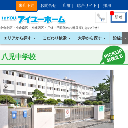
来店予約
お問合せ |
店舗 |
総合サイト |
採用
新着
小倉北区・小倉南区・八幡西区・戸畑・門司等のお部屋探しはお任せ!!
エリアから探す
こだわり検索
大学から探す
沿線か
＞
八児中学校