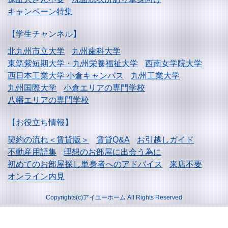
キャンペーン特集
【学生チャンネル】
北九州市立大学
九州歯科大学
東筑紫短期大学・
九州栄養福祉大学
西南女学院大学
西日本工業大学
小倉キャンパス
九州工業大学
九州国際大学
小倉エリアの専門学校
八幡エリアの専門学校
【お役立ち情報】
契約の流れ＜賃貸版＞
賃貸Q&A
お引越しガイド
不動産用語集
理想のお部屋に出会う為に
初めてのお部屋探し
単身者へのアドバイス
来店不要
オンライン内見
Copyrights(c)アイユーホーム All Rights Reserved