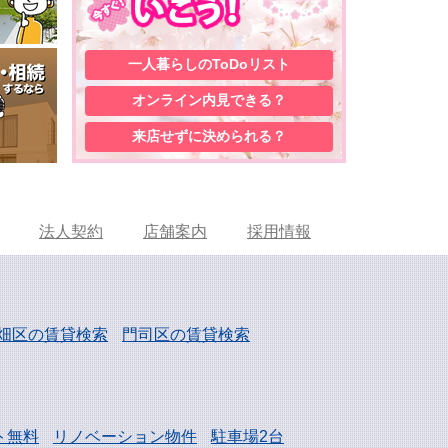
一人暮らしの
ToDoリスト
オンライン内見
できる？
来店せずに
決められる？
法人契約
店舗案内
採用情報
畑区の賃貸検索
門司区の賃貸検索
ト無料
リノベーション物件
駐車場2台