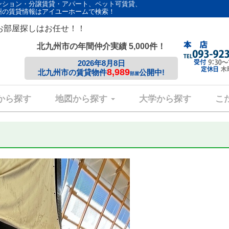
ンション・分譲賃貸・アパート、ペット可賃貸、
州の賃貸情報はアイユーホームで検索！
お部屋探しはお任せ！！
北九州市の年間仲介実績 5,000件！
2026年8月8日
8,989
北九州市の賃貸物件
公開中!
部屋
から探す
地図から探す
大学から探す
こ