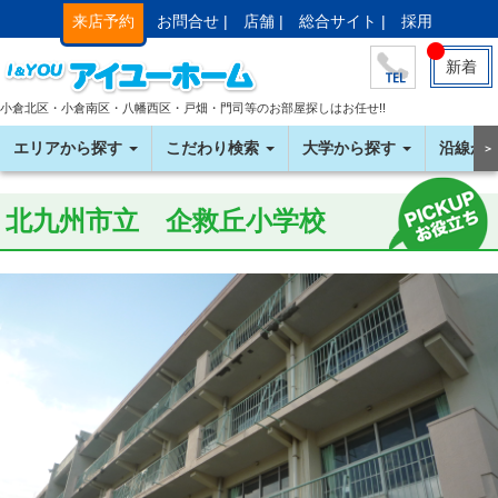
来店予約
お問合せ |
店舗 |
総合サイト |
採用
新着
小倉北区・小倉南区・八幡西区・戸畑・門司等のお部屋探しはお任せ!!
エリアから探す
こだわり検索
大学から探す
沿線か
＞
北九州市立 企救丘小学校