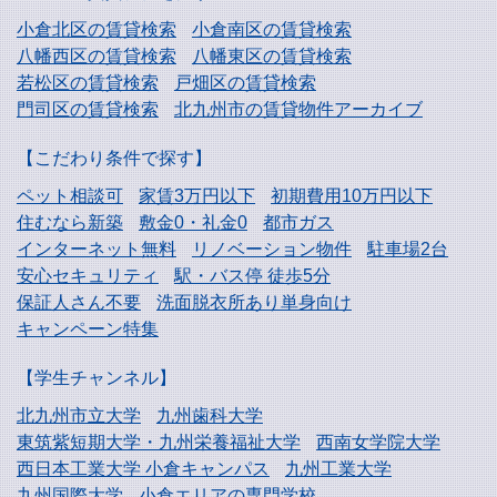
小倉北区の賃貸検索
小倉南区の賃貸検索
八幡西区の賃貸検索
八幡東区の賃貸検索
若松区の賃貸検索
戸畑区の賃貸検索
門司区の賃貸検索
北九州市の賃貸物件アーカイブ
【こだわり条件で探す】
ペット相談可
家賃3万円以下
初期費用10万円以下
住むなら新築
敷金0・礼金0
都市ガス
インターネット無料
リノベーション物件
駐車場2台
安心セキュリティ
駅・バス停 徒歩5分
保証人さん不要
洗面脱衣所あり単身向け
キャンペーン特集
【学生チャンネル】
北九州市立大学
九州歯科大学
東筑紫短期大学・
九州栄養福祉大学
西南女学院大学
西日本工業大学
小倉キャンパス
九州工業大学
九州国際大学
小倉エリアの専門学校