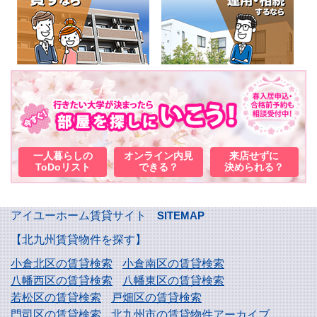
一人暮らしの
オンライン内見
来店せずに
ToDoリスト
できる？
決められる？
アイユーホーム賃貸サイト
SITEMAP
【北九州賃貸物件を探す】
小倉北区の賃貸検索
小倉南区の賃貸検索
八幡西区の賃貸検索
八幡東区の賃貸検索
若松区の賃貸検索
戸畑区の賃貸検索
門司区の賃貸検索
北九州市の賃貸物件アーカイブ