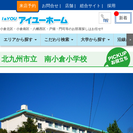
来店予約
お問合せ |
店舗 |
総合サイト |
採用
新着
小倉北区・小倉南区・八幡西区・戸畑・門司等のお部屋探しはお任せ!!
エリアから探す
こだわり検索
大学から探す
沿線か
＞
北九州市立 南小倉小学校