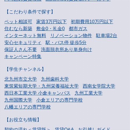
【こだわり条件で探す】
ペット相談可
家賃3万円以下
初期費用10万円以下
住むなら新築
敷金0・礼金0
都市ガス
インターネット無料
リノベーション物件
駐車場2台
安心セキュリティ
駅・バス停 徒歩5分
保証人さん不要
洗面脱衣所あり単身向け
キャンペーン特集
【学生チャンネル】
北九州市立大学
九州歯科大学
東筑紫短期大学・
九州栄養福祉大学
西南女学院大学
西日本工業大学
小倉キャンパス
九州工業大学
九州国際大学
小倉エリアの専門学校
八幡エリアの専門学校
【お役立ち情報】
契約の流れ＜賃貸版＞
賃貸Q&A
お引越しガイド