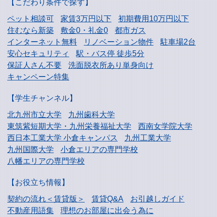
【こだわり条件で探す】
ペット相談可
家賃3万円以下
初期費用10万円以下
住むなら新築
敷金0・礼金0
都市ガス
インターネット無料
リノベーション物件
駐車場2台
安心セキュリティ
駅・バス停 徒歩5分
保証人さん不要
洗面脱衣所あり単身向け
キャンペーン特集
【学生チャンネル】
北九州市立大学
九州歯科大学
東筑紫短期大学・
九州栄養福祉大学
西南女学院大学
西日本工業大学
小倉キャンパス
九州工業大学
九州国際大学
小倉エリアの専門学校
八幡エリアの専門学校
【お役立ち情報】
契約の流れ＜賃貸版＞
賃貸Q&A
お引越しガイド
不動産用語集
理想のお部屋に出会う為に