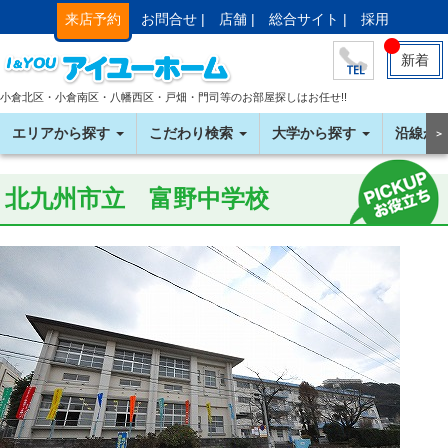
来店予約
お問合せ |
店舗 |
総合サイト |
採用
新着
小倉北区・小倉南区・八幡西区・戸畑・門司等のお部屋探しはお任せ!!
エリアから探す
こだわり検索
大学から探す
沿線か
＞
北九州市立 富野中学校