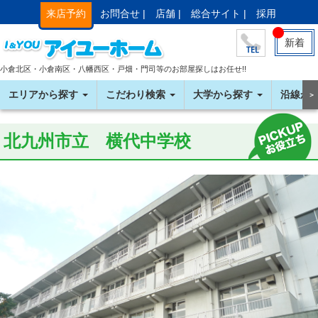
来店予約
お問合せ |
店舗 |
総合サイト |
採用
新着
小倉北区・小倉南区・八幡西区・戸畑・門司等のお部屋探しはお任せ!!
エリアから探す
こだわり検索
大学から探す
沿線か
＞
北九州市立 横代中学校