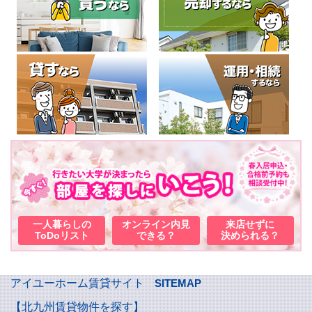
一人暮らしの
オンライン内見
来店せずに
ToDoリスト
できる？
決められる？
アイユーホーム賃貸サイト
SITEMAP
【北九州賃貸物件を探す】