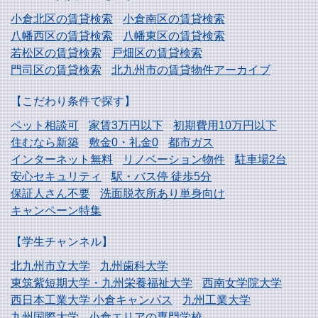
小倉北区の賃貸検索
小倉南区の賃貸検索
八幡西区の賃貸検索
八幡東区の賃貸検索
若松区の賃貸検索
戸畑区の賃貸検索
門司区の賃貸検索
北九州市の賃貸物件アーカイブ
【こだわり条件で探す】
ペット相談可
家賃3万円以下
初期費用10万円以下
住むなら新築
敷金0・礼金0
都市ガス
インターネット無料
リノベーション物件
駐車場2台
安心セキュリティ
駅・バス停 徒歩5分
保証人さん不要
洗面脱衣所あり単身向け
キャンペーン特集
【学生チャンネル】
北九州市立大学
九州歯科大学
東筑紫短期大学・
九州栄養福祉大学
西南女学院大学
西日本工業大学
小倉キャンパス
九州工業大学
九州国際大学
小倉エリアの専門学校