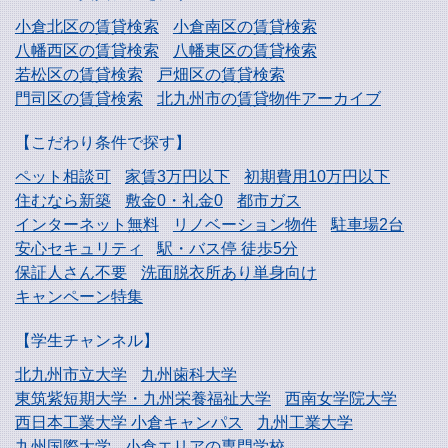
小倉北区の賃貸検索
小倉南区の賃貸検索
八幡西区の賃貸検索
八幡東区の賃貸検索
若松区の賃貸検索
戸畑区の賃貸検索
門司区の賃貸検索
北九州市の賃貸物件アーカイブ
【こだわり条件で探す】
ペット相談可
家賃3万円以下
初期費用10万円以下
住むなら新築
敷金0・礼金0
都市ガス
インターネット無料
リノベーション物件
駐車場2台
安心セキュリティ
駅・バス停 徒歩5分
保証人さん不要
洗面脱衣所あり単身向け
キャンペーン特集
【学生チャンネル】
北九州市立大学
九州歯科大学
東筑紫短期大学・
九州栄養福祉大学
西南女学院大学
西日本工業大学
小倉キャンパス
九州工業大学
九州国際大学
小倉エリアの専門学校