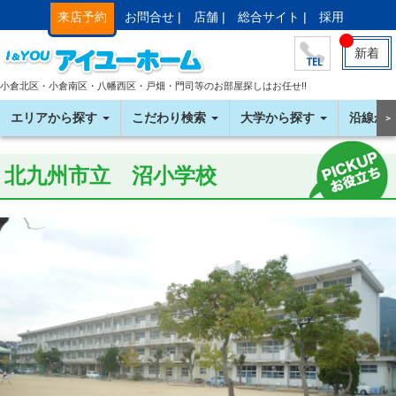
来店予約
お問合せ |
店舗 |
総合サイト |
採用
新着
小倉北区・小倉南区・八幡西区・戸畑・門司等のお部屋探しはお任せ!!
エリアから探す
こだわり検索
大学から探す
沿線か
＞
北九州市立 沼小学校