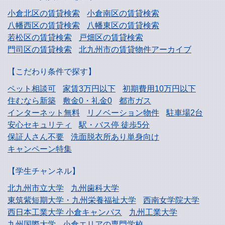
小倉北区の賃貸検索
小倉南区の賃貸検索
八幡西区の賃貸検索
八幡東区の賃貸検索
若松区の賃貸検索
戸畑区の賃貸検索
門司区の賃貸検索
北九州市の賃貸物件アーカイブ
【こだわり条件で探す】
ペット相談可
家賃3万円以下
初期費用10万円以下
住むなら新築
敷金0・礼金0
都市ガス
インターネット無料
リノベーション物件
駐車場2台
安心セキュリティ
駅・バス停 徒歩5分
保証人さん不要
洗面脱衣所あり単身向け
キャンペーン特集
【学生チャンネル】
北九州市立大学
九州歯科大学
東筑紫短期大学・
九州栄養福祉大学
西南女学院大学
西日本工業大学
小倉キャンパス
九州工業大学
九州国際大学
小倉エリアの専門学校