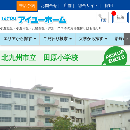
来店予約
お問合せ |
店舗 |
総合サイト |
採用
新着
小倉北区・小倉南区・八幡西区・戸畑・門司等のお部屋探しはお任せ!!
エリアから探す
こだわり検索
大学から探す
沿線か
＞
北九州市立 田原小学校