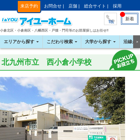
来店予約
お問合せ |
店舗 |
総合サイト |
採用
新着
小倉北区・小倉南区・八幡西区・戸畑・門司等のお部屋探しはお任せ!!
エリアから探す
こだわり検索
大学から探す
沿線か
＞
北九州市立 西小倉小学校