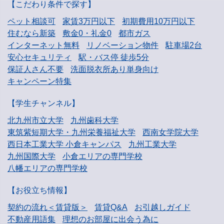
【こだわり条件で探す】
ペット相談可
家賃3万円以下
初期費用10万円以下
住むなら新築
敷金0・礼金0
都市ガス
インターネット無料
リノベーション物件
駐車場2台
安心セキュリティ
駅・バス停 徒歩5分
保証人さん不要
洗面脱衣所あり単身向け
キャンペーン特集
【学生チャンネル】
北九州市立大学
九州歯科大学
東筑紫短期大学・
九州栄養福祉大学
西南女学院大学
西日本工業大学
小倉キャンパス
九州工業大学
九州国際大学
小倉エリアの専門学校
八幡エリアの専門学校
【お役立ち情報】
契約の流れ＜賃貸版＞
賃貸Q&A
お引越しガイド
不動産用語集
理想のお部屋に出会う為に