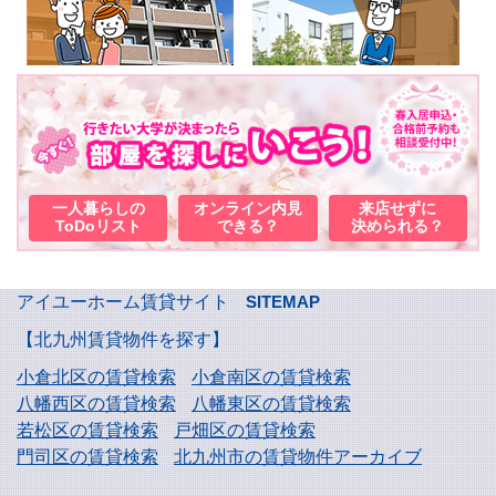
一人暮らしの
オンライン内見
来店せずに
ToDoリスト
できる？
決められる？
アイユーホーム賃貸サイト
SITEMAP
【北九州賃貸物件を探す】
小倉北区の賃貸検索
小倉南区の賃貸検索
八幡西区の賃貸検索
八幡東区の賃貸検索
若松区の賃貸検索
戸畑区の賃貸検索
門司区の賃貸検索
北九州市の賃貸物件アーカイブ