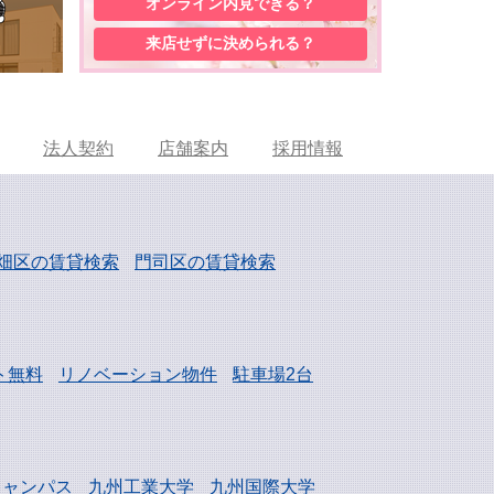
オンライン内見
できる？
来店せずに
決められる？
法人契約
店舗案内
採用情報
畑区の賃貸検索
門司区の賃貸検索
ト無料
リノベーション物件
駐車場2台
キャンパス
九州工業大学
九州国際大学