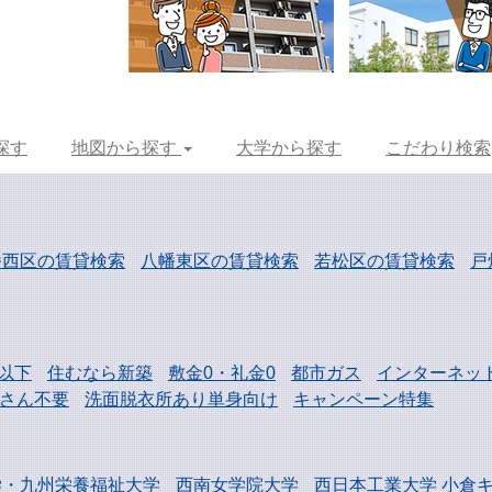
探す
地図から探す
大学から探す
こだわり検索
幡西区の賃貸検索
八幡東区の賃貸検索
若松区の賃貸検索
戸
以下
住むなら新築
敷金0・礼金0
都市ガス
インターネッ
さん不要
洗面脱衣所あり単身向け
キャンペーン特集
学・
九州栄養福祉大学
西南女学院大学
西日本工業大学
小倉