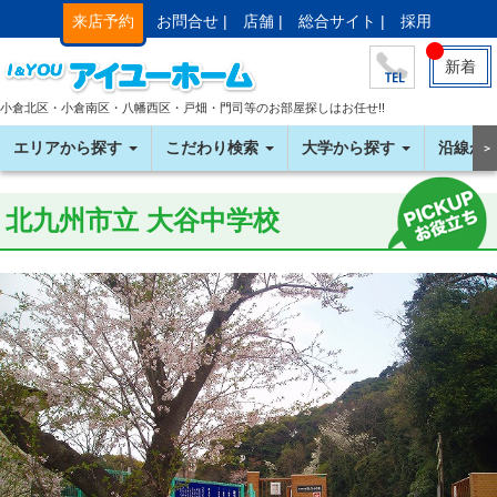
来店予約
お問合せ |
店舗 |
総合サイト |
採用
新着
小倉北区・小倉南区・八幡西区・戸畑・門司等のお部屋探しはお任せ!!
エリアから探す
こだわり検索
大学から探す
沿線か
＞
北九州市立 大谷中学校