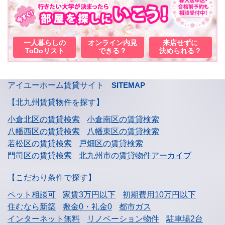
一人暮らしの
オンライン内見
来店せずに
ToDoリスト
できる？
決められる？
アイユーホーム賃貸サイト
SITEMAP
【北九州賃貸物件を探す】
小倉北区の賃貸検索
小倉南区の賃貸検索
八幡西区の賃貸検索
八幡東区の賃貸検索
若松区の賃貸検索
戸畑区の賃貸検索
門司区の賃貸検索
北九州市の賃貸物件アーカイブ
【こだわり条件で探す】
ペット相談可
家賃3万円以下
初期費用10万円以下
住むなら新築
敷金0・礼金0
都市ガス
インターネット無料
リノベーション物件
駐車場2台