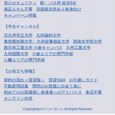
安心セキュリティ
駅・バス停 徒歩5分
保証人さん不要
洗面脱衣所あり単身向け
キャンペーン特集
【学生チャンネル】
北九州市立大学
九州歯科大学
東筑紫短期大学・
九州栄養福祉大学
西南女学院大学
西日本工業大学
小倉キャンパス
九州工業大学
九州国際大学
小倉エリアの専門学校
八幡エリアの専門学校
【お役立ち情報】
契約の流れ＜賃貸版＞
賃貸Q&A
お引越しガイド
不動産用語集
理想のお部屋に出会う為に
初めてのお部屋探し
単身者へのアドバイス
来店不要
オンライン内見
Copyrights(c)アイユーホーム All Rights Reserved