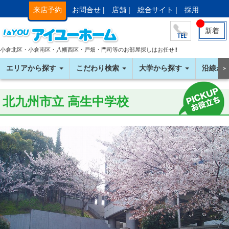
来店予約
お問合せ |
店舗 |
総合サイト |
採用
新着
小倉北区・小倉南区・八幡西区・戸畑・門司等のお部屋探しはお任せ!!
エリアから探す
こだわり検索
大学から探す
沿線か
＞
北九州市立 高生中学校