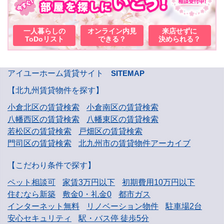
一人暮らしの
オンライン内見
来店せずに
ToDoリスト
できる？
決められる？
アイユーホーム賃貸サイト
SITEMAP
【北九州賃貸物件を探す】
小倉北区の賃貸検索
小倉南区の賃貸検索
八幡西区の賃貸検索
八幡東区の賃貸検索
若松区の賃貸検索
戸畑区の賃貸検索
門司区の賃貸検索
北九州市の賃貸物件アーカイブ
【こだわり条件で探す】
ペット相談可
家賃3万円以下
初期費用10万円以下
住むなら新築
敷金0・礼金0
都市ガス
インターネット無料
リノベーション物件
駐車場2台
安心セキュリティ
駅・バス停 徒歩5分