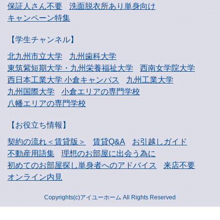
保証人さん不要
洗面脱衣所あり単身向け
キャンペーン特集
【学生チャンネル】
北九州市立大学
九州歯科大学
東筑紫短期大学・
九州栄養福祉大学
西南女学院大学
西日本工業大学
小倉キャンパス
九州工業大学
九州国際大学
小倉エリアの専門学校
八幡エリアの専門学校
【お役立ち情報】
契約の流れ＜賃貸版＞
賃貸Q&A
お引越しガイド
不動産用語集
理想のお部屋に出会う為に
初めてのお部屋探し
単身者へのアドバイス
来店不要
オンライン内見
Copyrights(c)アイユーホーム All Rights Reserved