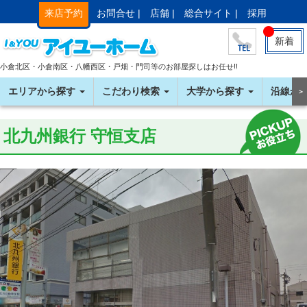
来店予約
お問合せ |
店舗 |
総合サイト |
採用
新着
小倉北区・小倉南区・八幡西区・戸畑・門司等のお部屋探しはお任せ!!
エリアから探す
こだわり検索
大学から探す
沿線か
＞
北九州銀行 守恒支店