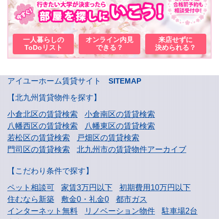
一人暮らしの
オンライン内見
来店せずに
ToDoリスト
できる？
決められる？
アイユーホーム賃貸サイト
SITEMAP
【北九州賃貸物件を探す】
小倉北区の賃貸検索
小倉南区の賃貸検索
八幡西区の賃貸検索
八幡東区の賃貸検索
若松区の賃貸検索
戸畑区の賃貸検索
門司区の賃貸検索
北九州市の賃貸物件アーカイブ
【こだわり条件で探す】
ペット相談可
家賃3万円以下
初期費用10万円以下
住むなら新築
敷金0・礼金0
都市ガス
インターネット無料
リノベーション物件
駐車場2台