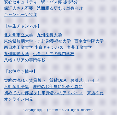
安心セキュリティ
駅・バス停 徒歩5分
保証人さん不要
洗面脱衣所あり単身向け
キャンペーン特集
【学生チャンネル】
北九州市立大学
九州歯科大学
東筑紫短期大学・
九州栄養福祉大学
西南女学院大学
西日本工業大学
小倉キャンパス
九州工業大学
九州国際大学
小倉エリアの専門学校
八幡エリアの専門学校
【お役立ち情報】
契約の流れ＜賃貸版＞
賃貸Q&A
お引越しガイド
不動産用語集
理想のお部屋に出会う為に
初めてのお部屋探し
単身者へのアドバイス
来店不要
オンライン内見
Copyrights(c)アイユーホーム All Rights Reserved