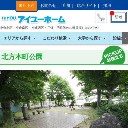
来店予約
お問合せ |
店舗 |
総合サイト |
採用
新着
小倉北区・小倉南区・八幡西区・戸畑・門司等のお部屋探しはお任せ!!
エリアから探す
こだわり検索
大学から探す
沿線か
＞
北方本町公園