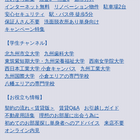
インターネット無料
リノベーション物件
駐車場2台
安心セキュリティ
駅・バス停 徒歩5分
保証人さん不要
洗面脱衣所あり単身向け
キャンペーン特集
【学生チャンネル】
北九州市立大学
九州歯科大学
東筑紫短期大学・
九州栄養福祉大学
西南女学院大学
西日本工業大学
小倉キャンパス
九州工業大学
九州国際大学
小倉エリアの専門学校
八幡エリアの専門学校
【お役立ち情報】
契約の流れ＜賃貸版＞
賃貸Q&A
お引越しガイド
不動産用語集
理想のお部屋に出会う為に
初めてのお部屋探し
単身者へのアドバイス
来店不要
オンライン内見