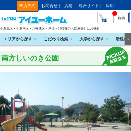
来店予約
お問合せ |
店舗 |
総合サイト |
採用
新着
小倉北区・小倉南区・八幡西区・戸畑・門司等のお部屋探しはお任せ!!
エリアから探す
こだわり検索
大学から探す
沿線か
＞
南方しいのき公園