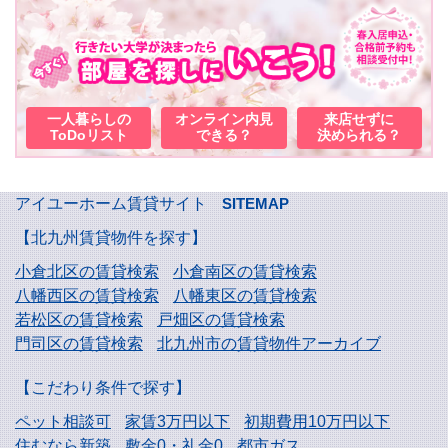
一人暮らしの
オンライン内見
来店せずに
ToDoリスト
できる？
決められる？
アイユーホーム賃貸サイト
SITEMAP
【北九州賃貸物件を探す】
小倉北区の賃貸検索
小倉南区の賃貸検索
八幡西区の賃貸検索
八幡東区の賃貸検索
若松区の賃貸検索
戸畑区の賃貸検索
門司区の賃貸検索
北九州市の賃貸物件アーカイブ
【こだわり条件で探す】
ペット相談可
家賃3万円以下
初期費用10万円以下
住むなら新築
敷金0・礼金0
都市ガス