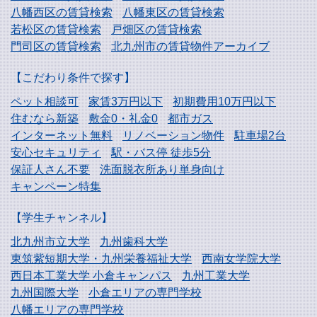
八幡西区の賃貸検索
八幡東区の賃貸検索
若松区の賃貸検索
戸畑区の賃貸検索
門司区の賃貸検索
北九州市の賃貸物件アーカイブ
【こだわり条件で探す】
ペット相談可
家賃3万円以下
初期費用10万円以下
住むなら新築
敷金0・礼金0
都市ガス
インターネット無料
リノベーション物件
駐車場2台
安心セキュリティ
駅・バス停 徒歩5分
保証人さん不要
洗面脱衣所あり単身向け
キャンペーン特集
【学生チャンネル】
北九州市立大学
九州歯科大学
東筑紫短期大学・
九州栄養福祉大学
西南女学院大学
西日本工業大学
小倉キャンパス
九州工業大学
九州国際大学
小倉エリアの専門学校
八幡エリアの専門学校