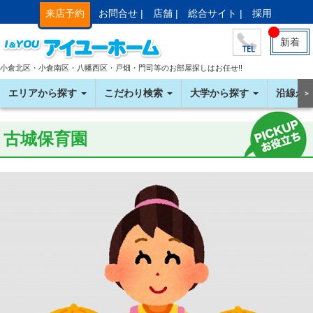
来店予約
お問合せ |
店舗 |
総合サイト |
採用
新着
小倉北区・小倉南区・八幡西区・戸畑・門司等のお部屋探しはお任せ!!
エリアから探す
こだわり検索
大学から探す
沿線か
＞
古城保育園