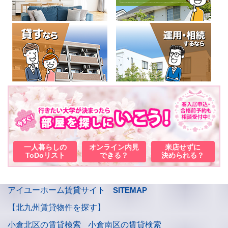
一人暮らしの
オンライン内見
来店せずに
ToDoリスト
できる？
決められる？
アイユーホーム賃貸サイト
SITEMAP
【北九州賃貸物件を探す】
小倉北区の賃貸検索
小倉南区の賃貸検索