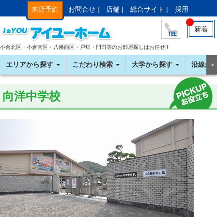
来店予約
お問合せ |
店舗 |
総合サイト |
採用
新着
小倉北区・小倉南区・八幡西区・戸畑・門司等のお部屋探しはお任せ!!
エリアから探す
こだわり検索
大学から探す
沿線か
＞
向洋中学校