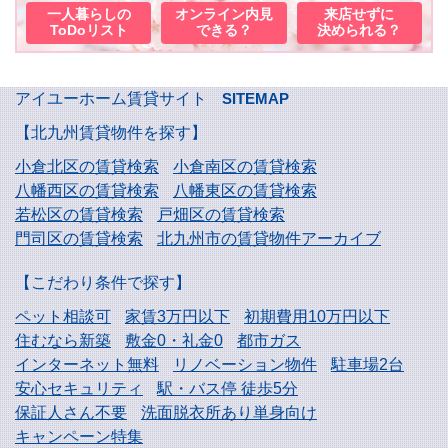
一人暮らしの
オンライン内見
来店せずに
ToDoリスト
できる？
決められる？
アイユーホーム賃貸サイト
SITEMAP
【北九州賃貸物件を探す】
小倉北区の賃貸検索
小倉南区の賃貸検索
八幡西区の賃貸検索
八幡東区の賃貸検索
若松区の賃貸検索
戸畑区の賃貸検索
門司区の賃貸検索
北九州市の賃貸物件アーカイブ
【こだわり条件で探す】
ペット相談可
家賃3万円以下
初期費用10万円以下
住むなら新築
敷金0・礼金0
都市ガス
インターネット無料
リノベーション物件
駐車場2台
安心セキュリティ
駅・バス停 徒歩5分
保証人さん不要
洗面脱衣所あり単身向け
キャンペーン特集