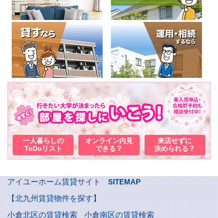
一人暮らしの
オンライン内見
来店せずに
ToDoリスト
できる？
決められる？
アイユーホーム賃貸サイト
SITEMAP
【北九州賃貸物件を探す】
小倉北区の賃貸検索
小倉南区の賃貸検索