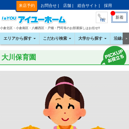
来店予約
お問合せ |
店舗 |
総合サイト |
採用
新着
小倉北区・小倉南区・八幡西区・戸畑・門司等のお部屋探しはお任せ!!
エリアから探す
こだわり検索
大学から探す
沿線か
＞
大川保育園