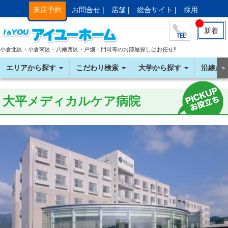
来店予約
お問合せ |
店舗 |
総合サイト |
採用
新着
小倉北区・小倉南区・八幡西区・戸畑・門司等のお部屋探しはお任せ!!
エリアから探す
こだわり検索
大学から探す
沿線か
＞
大平メディカルケア病院