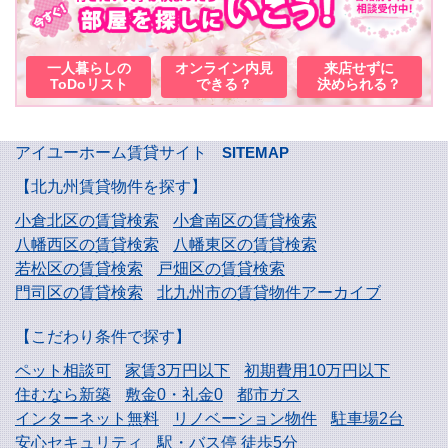
一人暮らしの
オンライン内見
来店せずに
ToDoリスト
できる？
決められる？
アイユーホーム賃貸サイト
SITEMAP
【北九州賃貸物件を探す】
小倉北区の賃貸検索
小倉南区の賃貸検索
八幡西区の賃貸検索
八幡東区の賃貸検索
若松区の賃貸検索
戸畑区の賃貸検索
門司区の賃貸検索
北九州市の賃貸物件アーカイブ
【こだわり条件で探す】
ペット相談可
家賃3万円以下
初期費用10万円以下
住むなら新築
敷金0・礼金0
都市ガス
インターネット無料
リノベーション物件
駐車場2台
安心セキュリティ
駅・バス停 徒歩5分