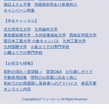
保証人さん不要
洗面脱衣所あり単身向け
キャンペーン特集
【学生チャンネル】
北九州市立大学
九州歯科大学
東筑紫短期大学・
九州栄養福祉大学
西南女学院大学
西日本工業大学
小倉キャンパス
九州工業大学
九州国際大学
小倉エリアの専門学校
八幡エリアの専門学校
【お役立ち情報】
契約の流れ＜賃貸版＞
賃貸Q&A
お引越しガイド
不動産用語集
理想のお部屋に出会う為に
初めてのお部屋探し
単身者へのアドバイス
来店不要
オンライン内見
Copyrights(c)アイユーホーム All Rights Reserved