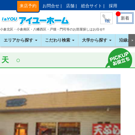
来店予約
お問合せ |
店舗 |
総合サイト |
採用
新着
小倉北区・小倉南区・八幡西区・戸畑・門司等のお部屋探しはお任せ!!
エリアから探す
こだわり検索
大学から探す
沿線か
＞
天 ○