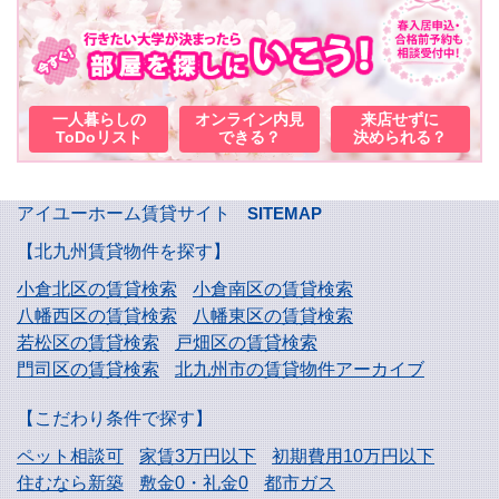
一人暮らしの
オンライン内見
来店せずに
ToDoリスト
できる？
決められる？
アイユーホーム賃貸サイト
SITEMAP
【北九州賃貸物件を探す】
小倉北区の賃貸検索
小倉南区の賃貸検索
八幡西区の賃貸検索
八幡東区の賃貸検索
若松区の賃貸検索
戸畑区の賃貸検索
門司区の賃貸検索
北九州市の賃貸物件アーカイブ
【こだわり条件で探す】
ペット相談可
家賃3万円以下
初期費用10万円以下
住むなら新築
敷金0・礼金0
都市ガス