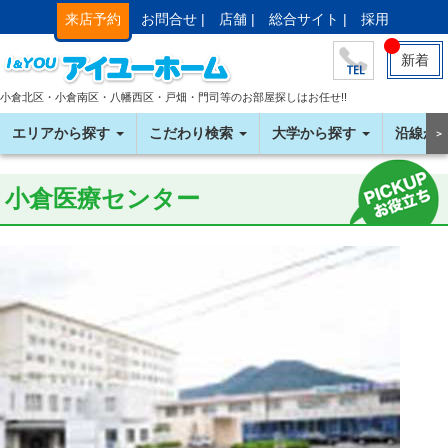
来店予約
お問合せ |
店舗 |
総合サイト |
採用
新着
小倉北区・小倉南区・八幡西区・戸畑・門司等のお部屋探しはお任せ!!
エリアから探す
こだわり検索
大学から探す
沿線か
＞
小倉医療センター