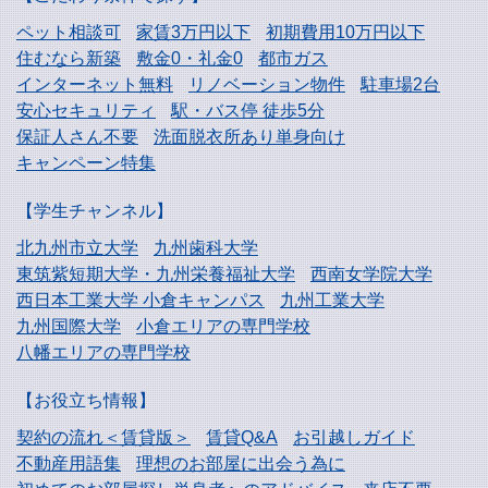
ペット相談可
家賃3万円以下
初期費用10万円以下
住むなら新築
敷金0・礼金0
都市ガス
インターネット無料
リノベーション物件
駐車場2台
安心セキュリティ
駅・バス停 徒歩5分
保証人さん不要
洗面脱衣所あり単身向け
キャンペーン特集
【学生チャンネル】
北九州市立大学
九州歯科大学
東筑紫短期大学・
九州栄養福祉大学
西南女学院大学
西日本工業大学
小倉キャンパス
九州工業大学
九州国際大学
小倉エリアの専門学校
八幡エリアの専門学校
【お役立ち情報】
契約の流れ＜賃貸版＞
賃貸Q&A
お引越しガイド
不動産用語集
理想のお部屋に出会う為に