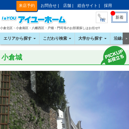
来店予約
お問合せ |
店舗 |
総合サイト |
採用
新着
小倉北区・小倉南区・八幡西区・戸畑・門司等のお部屋探しはお任せ!!
エリアから探す
こだわり検索
大学から探す
沿線か
＞
小倉城