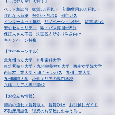
【こだわり条件で探す】
ペット相談可
家賃3万円以下
初期費用10万円以下
住むなら新築
敷金0・礼金0
都市ガス
インターネット無料
リノベーション物件
駐車場2台
安心セキュリティ
駅・バス停 徒歩5分
保証人さん不要
洗面脱衣所あり単身向け
キャンペーン特集
【学生チャンネル】
北九州市立大学
九州歯科大学
東筑紫短期大学・
九州栄養福祉大学
西南女学院大学
西日本工業大学
小倉キャンパス
九州工業大学
九州国際大学
小倉エリアの専門学校
八幡エリアの専門学校
【お役立ち情報】
契約の流れ＜賃貸版＞
賃貸Q&A
お引越しガイド
不動産用語集
理想のお部屋に出会う為に