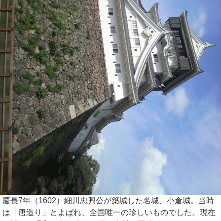
慶長7年（1602）細川忠興公が築城した名城、小倉城。当時
は「唐造り」とよばれ、全国唯一の珍しいものでした。現在