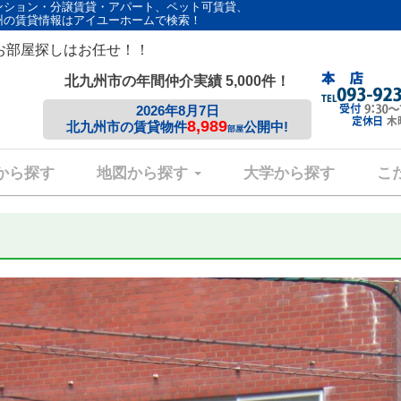
ンション・分譲賃貸・アパート、ペット可賃貸、
州の賃貸情報はアイユーホームで検索！
お部屋探しはお任せ！！
北九州市の年間仲介実績 5,000件！
2026年8月7日
8,989
北九州市の賃貸物件
公開中!
部屋
から探す
地図から探す
大学から探す
こ