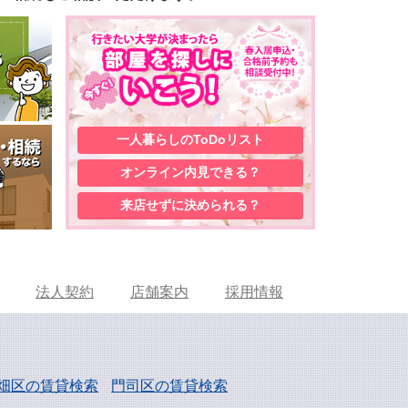
一人暮らしの
ToDoリスト
オンライン内見
できる？
来店せずに
決められる？
法人契約
店舗案内
採用情報
畑区の賃貸検索
門司区の賃貸検索