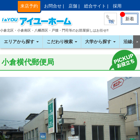
来店予約
お問合せ |
店舗 |
総合サイト |
採用
新着
小倉北区・小倉南区・八幡西区・戸畑・門司等のお部屋探しはお任せ!!
エリアから探す
こだわり検索
大学から探す
沿線か
＞
小倉横代郵便局