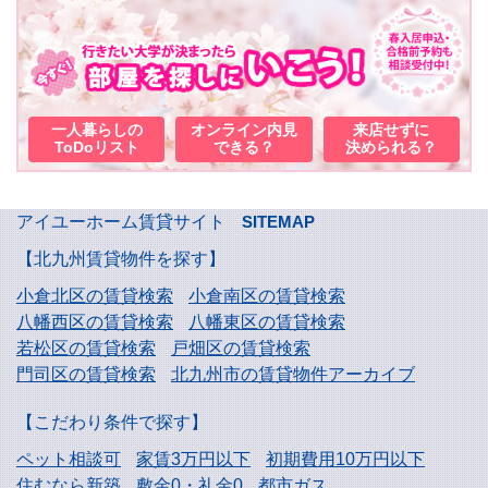
一人暮らしの
オンライン内見
来店せずに
ToDoリスト
できる？
決められる？
アイユーホーム賃貸サイト
SITEMAP
【北九州賃貸物件を探す】
小倉北区の賃貸検索
小倉南区の賃貸検索
八幡西区の賃貸検索
八幡東区の賃貸検索
若松区の賃貸検索
戸畑区の賃貸検索
門司区の賃貸検索
北九州市の賃貸物件アーカイブ
【こだわり条件で探す】
ペット相談可
家賃3万円以下
初期費用10万円以下
住むなら新築
敷金0・礼金0
都市ガス