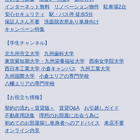
インターネット無料
リノベーション物件
駐車場2台
安心セキュリティ
駅・バス停 徒歩5分
保証人さん不要
洗面脱衣所あり単身向け
キャンペーン特集
【学生チャンネル】
北九州市立大学
九州歯科大学
東筑紫短期大学・
九州栄養福祉大学
西南女学院大学
西日本工業大学
小倉キャンパス
九州工業大学
九州国際大学
小倉エリアの専門学校
八幡エリアの専門学校
【お役立ち情報】
契約の流れ＜賃貸版＞
賃貸Q&A
お引越しガイド
不動産用語集
理想のお部屋に出会う為に
初めてのお部屋探し
単身者へのアドバイス
来店不要
オンライン内見