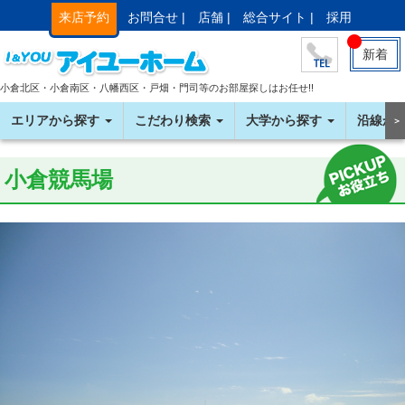
来店予約
お問合せ |
店舗 |
総合サイト |
採用
新着
小倉北区・小倉南区・八幡西区・戸畑・門司等のお部屋探しはお任せ!!
エリアから探す
こだわり検索
大学から探す
沿線か
＞
小倉競馬場