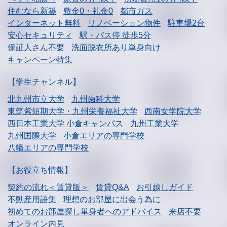
住むなら新築
敷金0・礼金0
都市ガス
インターネット無料
リノベーション物件
駐車場2台
安心セキュリティ
駅・バス停 徒歩5分
保証人さん不要
洗面脱衣所あり単身向け
キャンペーン特集
【学生チャンネル】
北九州市立大学
九州歯科大学
東筑紫短期大学・
九州栄養福祉大学
西南女学院大学
西日本工業大学
小倉キャンパス
九州工業大学
九州国際大学
小倉エリアの専門学校
八幡エリアの専門学校
【お役立ち情報】
契約の流れ＜賃貸版＞
賃貸Q&A
お引越しガイド
不動産用語集
理想のお部屋に出会う為に
初めてのお部屋探し
単身者へのアドバイス
来店不要
オンライン内見