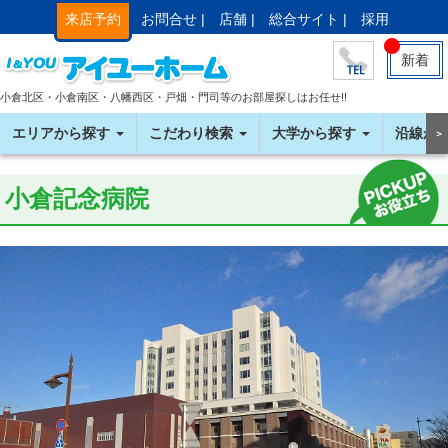
来店予約
お問合せ |
店舗 |
総合サイト |
採用
新着
小倉北区・小倉南区・八幡西区・戸畑・門司等のお部屋探しはお任せ!!
エリアから探す
こだわり検索
大学から探す
沿線か
＞
小倉記念病院