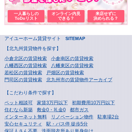
一人暮らしの
オンライン内見
来店せずに
ToDoリスト
できる？
決められる？
アイユーホーム賃貸サイト
SITEMAP
【北九州賃貸物件を探す】
小倉北区の賃貸検索
小倉南区の賃貸検索
八幡西区の賃貸検索
八幡東区の賃貸検索
若松区の賃貸検索
戸畑区の賃貸検索
門司区の賃貸検索
北九州市の賃貸物件アーカイブ
【こだわり条件で探す】
ペット相談可
家賃3万円以下
初期費用10万円以下
住むなら新築
敷金0・礼金0
都市ガス
インターネット無料
リノベーション物件
駐車場2台
安心セキュリティ
駅・バス停 徒歩5分
保証人さん不要
洗面脱衣所あり単身向け