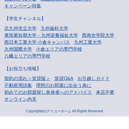
キャンペーン特集
【学生チャンネル】
北九州市立大学
九州歯科大学
東筑紫短期大学・
九州栄養福祉大学
西南女学院大学
西日本工業大学
小倉キャンパス
九州工業大学
九州国際大学
小倉エリアの専門学校
八幡エリアの専門学校
【お役立ち情報】
契約の流れ＜賃貸版＞
賃貸Q&A
お引越しガイド
不動産用語集
理想のお部屋に出会う為に
初めてのお部屋探し
単身者へのアドバイス
来店不要
オンライン内見
Copyrights(c)アイユーホーム All Rights Reserved