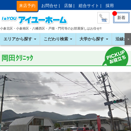
来店予約
お問合せ |
店舗 |
総合サイト |
採用
新着
小倉北区・小倉南区・八幡西区・戸畑・門司等のお部屋探しはお任せ!!
エリアから探す
こだわり検索
大学から探す
沿線か
＞
岡田ｸﾘﾆｯｸ