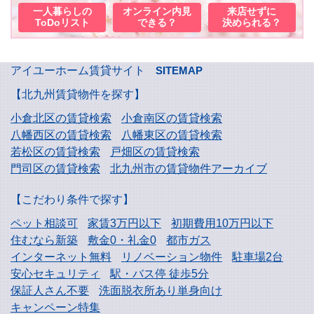
一人暮らしの
オンライン内見
来店せずに
ToDoリスト
できる？
決められる？
アイユーホーム賃貸サイト
SITEMAP
【北九州賃貸物件を探す】
小倉北区の賃貸検索
小倉南区の賃貸検索
八幡西区の賃貸検索
八幡東区の賃貸検索
若松区の賃貸検索
戸畑区の賃貸検索
門司区の賃貸検索
北九州市の賃貸物件アーカイブ
【こだわり条件で探す】
ペット相談可
家賃3万円以下
初期費用10万円以下
住むなら新築
敷金0・礼金0
都市ガス
インターネット無料
リノベーション物件
駐車場2台
安心セキュリティ
駅・バス停 徒歩5分
保証人さん不要
洗面脱衣所あり単身向け
キャンペーン特集