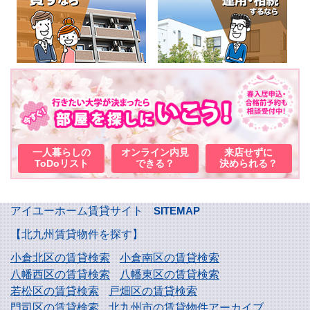
一人暮らしの
オンライン内見
来店せずに
ToDoリスト
できる？
決められる？
アイユーホーム賃貸サイト
SITEMAP
【北九州賃貸物件を探す】
小倉北区の賃貸検索
小倉南区の賃貸検索
八幡西区の賃貸検索
八幡東区の賃貸検索
若松区の賃貸検索
戸畑区の賃貸検索
門司区の賃貸検索
北九州市の賃貸物件アーカイブ