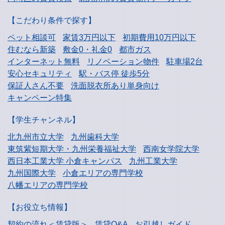
【こだわり条件で探す】
ペット相談可
家賃3万円以下
初期費用10万円以下
住むなら新築
敷金0・礼金0
都市ガス
インターネット無料
リノベーション物件
駐車場2台
安心セキュリティ
駅・バス停 徒歩5分
保証人さん不要
洗面脱衣所あり単身向け
キャンペーン特集
【学生チャンネル】
北九州市立大学
九州歯科大学
東筑紫短期大学・
九州栄養福祉大学
西南女学院大学
西日本工業大学
小倉キャンパス
九州工業大学
九州国際大学
小倉エリアの専門学校
八幡エリアの専門学校
【お役立ち情報】
契約の流れ＜賃貸版＞
賃貸Q&A
お引越しガイド