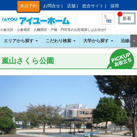
来店予約
お問合せ |
店舗 |
総合サイト |
採用
新着
小倉北区・小倉南区・八幡西区・戸畑・門司等のお部屋探しはお任せ!!
エリアから探す
こだわり検索
大学から探す
沿線か
＞
嵐山さくら公園