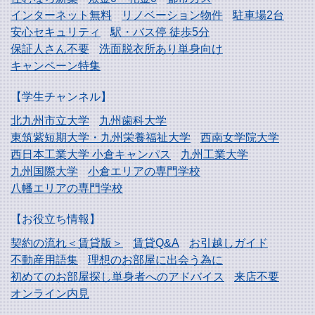
インターネット無料
リノベーション物件
駐車場2台
安心セキュリティ
駅・バス停 徒歩5分
保証人さん不要
洗面脱衣所あり単身向け
キャンペーン特集
【学生チャンネル】
北九州市立大学
九州歯科大学
東筑紫短期大学・
九州栄養福祉大学
西南女学院大学
西日本工業大学
小倉キャンパス
九州工業大学
九州国際大学
小倉エリアの専門学校
八幡エリアの専門学校
【お役立ち情報】
契約の流れ＜賃貸版＞
賃貸Q&A
お引越しガイド
不動産用語集
理想のお部屋に出会う為に
初めてのお部屋探し
単身者へのアドバイス
来店不要
オンライン内見