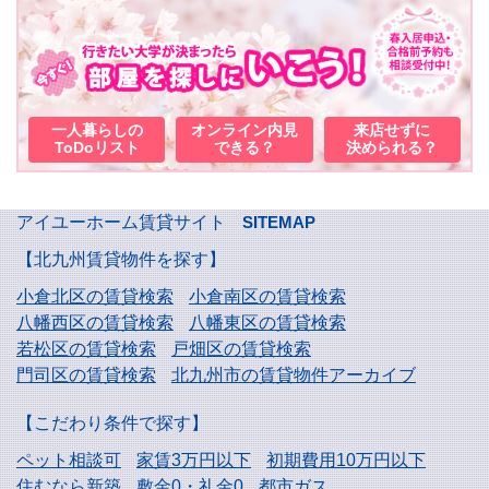
一人暮らしの
オンライン内見
来店せずに
ToDoリスト
できる？
決められる？
アイユーホーム賃貸サイト
SITEMAP
【北九州賃貸物件を探す】
小倉北区の賃貸検索
小倉南区の賃貸検索
八幡西区の賃貸検索
八幡東区の賃貸検索
若松区の賃貸検索
戸畑区の賃貸検索
門司区の賃貸検索
北九州市の賃貸物件アーカイブ
【こだわり条件で探す】
ペット相談可
家賃3万円以下
初期費用10万円以下
住むなら新築
敷金0・礼金0
都市ガス