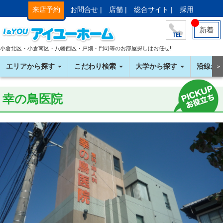
来店予約
お問合せ |
店舗 |
総合サイト |
採用
新着
小倉北区・小倉南区・八幡西区・戸畑・門司等のお部屋探しはお任せ!!
エリアから探す
こだわり検索
大学から探す
沿線か
＞
幸の鳥医院