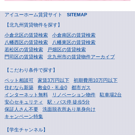
アイユーホーム賃貸サイト
SITEMAP
【北九州賃貸物件を探す】
小倉北区の賃貸検索
小倉南区の賃貸検索
八幡西区の賃貸検索
八幡東区の賃貸検索
若松区の賃貸検索
戸畑区の賃貸検索
門司区の賃貸検索
北九州市の賃貸物件アーカイブ
【こだわり条件で探す】
ペット相談可
家賃3万円以下
初期費用10万円以下
住むなら新築
敷金0・礼金0
都市ガス
インターネット無料
リノベーション物件
駐車場2台
安心セキュリティ
駅・バス停 徒歩5分
保証人さん不要
洗面脱衣所あり単身向け
キャンペーン特集
【学生チャンネル】