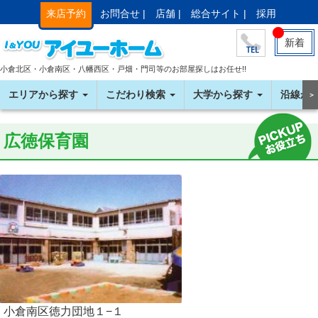
来店予約
お問合せ |
店舗 |
総合サイト |
採用
新着
小倉北区・小倉南区・八幡西区・戸畑・門司等のお部屋探しはお任せ!!
エリアから探す
こだわり検索
大学から探す
沿線か
＞
広徳保育園
小倉南区徳力団地１−１