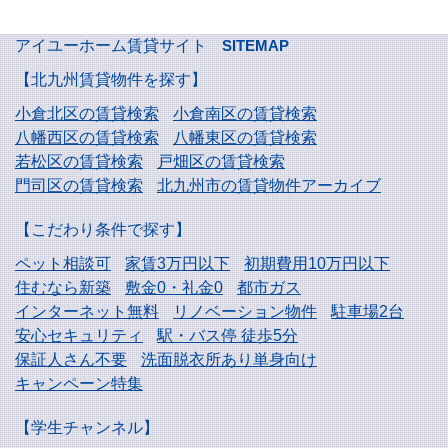
アイユーホーム賃貸サイト
SITEMAP
【北九州賃貸物件を探す】
小倉北区の賃貸検索
小倉南区の賃貸検索
八幡西区の賃貸検索
八幡東区の賃貸検索
若松区の賃貸検索
戸畑区の賃貸検索
門司区の賃貸検索
北九州市の賃貸物件アーカイブ
【こだわり条件で探す】
ペット相談可
家賃3万円以下
初期費用10万円以下
住むなら新築
敷金0・礼金0
都市ガス
インターネット無料
リノベーション物件
駐車場2台
安心セキュリティ
駅・バス停 徒歩5分
保証人さん不要
洗面脱衣所あり単身向け
キャンペーン特集
【学生チャンネル】