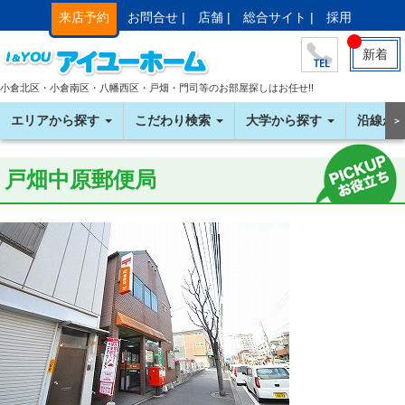
来店予約
お問合せ |
店舗 |
総合サイト |
採用
新着
小倉北区・小倉南区・八幡西区・戸畑・門司等のお部屋探しはお任せ!!
エリアから探す
こだわり検索
大学から探す
沿線か
＞
戸畑中原郵便局