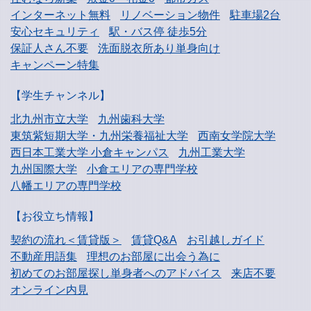
インターネット無料
リノベーション物件
駐車場2台
安心セキュリティ
駅・バス停 徒歩5分
保証人さん不要
洗面脱衣所あり単身向け
キャンペーン特集
【学生チャンネル】
北九州市立大学
九州歯科大学
東筑紫短期大学・
九州栄養福祉大学
西南女学院大学
西日本工業大学
小倉キャンパス
九州工業大学
九州国際大学
小倉エリアの専門学校
八幡エリアの専門学校
【お役立ち情報】
契約の流れ＜賃貸版＞
賃貸Q&A
お引越しガイド
不動産用語集
理想のお部屋に出会う為に
初めてのお部屋探し
単身者へのアドバイス
来店不要
オンライン内見