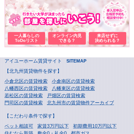
一人暮らしの
オンライン内見
来店せずに
ToDoリスト
できる？
決められる？
アイユーホーム賃貸サイト
SITEMAP
【北九州賃貸物件を探す】
小倉北区の賃貸検索
小倉南区の賃貸検索
八幡西区の賃貸検索
八幡東区の賃貸検索
若松区の賃貸検索
戸畑区の賃貸検索
門司区の賃貸検索
北九州市の賃貸物件アーカイブ
【こだわり条件で探す】
ペット相談可
家賃3万円以下
初期費用10万円以下
住むなら新築
敷金0・礼金0
都市ガス