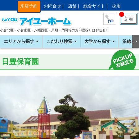
来店予約
お問合せ |
店舗 |
総合サイト |
採用
新着
小倉北区・小倉南区・八幡西区・戸畑・門司等のお部屋探しはお任せ!!
エリアから探す
こだわり検索
大学から探す
沿線か
＞
日豊保育園