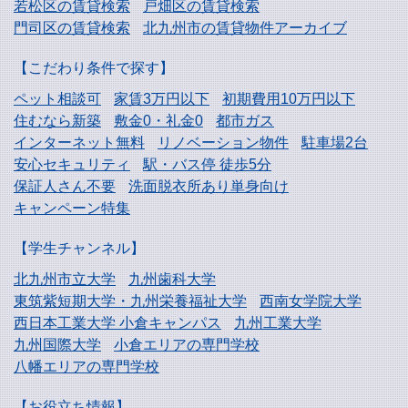
若松区の賃貸検索
戸畑区の賃貸検索
門司区の賃貸検索
北九州市の賃貸物件アーカイブ
【こだわり条件で探す】
ペット相談可
家賃3万円以下
初期費用10万円以下
住むなら新築
敷金0・礼金0
都市ガス
インターネット無料
リノベーション物件
駐車場2台
安心セキュリティ
駅・バス停 徒歩5分
保証人さん不要
洗面脱衣所あり単身向け
キャンペーン特集
【学生チャンネル】
北九州市立大学
九州歯科大学
東筑紫短期大学・
九州栄養福祉大学
西南女学院大学
西日本工業大学
小倉キャンパス
九州工業大学
九州国際大学
小倉エリアの専門学校
八幡エリアの専門学校
【お役立ち情報】