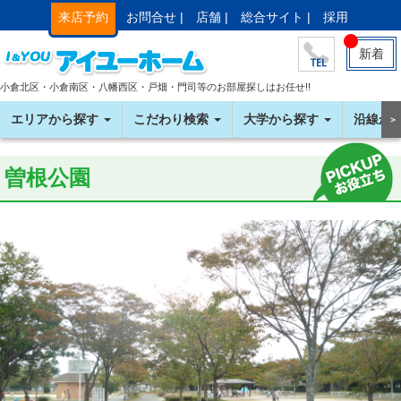
来店予約
お問合せ |
店舗 |
総合サイト |
採用
新着
小倉北区・小倉南区・八幡西区・戸畑・門司等のお部屋探しはお任せ!!
エリアから探す
こだわり検索
大学から探す
沿線か
＞
曽根公園