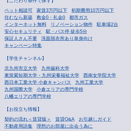
【こだわり条件で探す】
ペット相談可
家賃3万円以下
初期費用10万円以下
住むなら新築
敷金0・礼金0
都市ガス
インターネット無料
リノベーション物件
駐車場2台
安心セキュリティ
駅・バス停 徒歩5分
保証人さん不要
洗面脱衣所あり単身向け
キャンペーン特集
【学生チャンネル】
北九州市立大学
九州歯科大学
東筑紫短期大学・
九州栄養福祉大学
西南女学院大学
西日本工業大学
小倉キャンパス
九州工業大学
九州国際大学
小倉エリアの専門学校
八幡エリアの専門学校
【お役立ち情報】
契約の流れ＜賃貸版＞
賃貸Q&A
お引越しガイド
不動産用語集
理想のお部屋に出会う為に